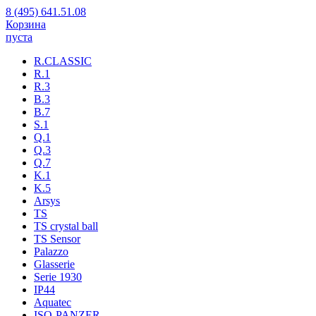
8 (495) 641.51.08
Корзина
пуста
R.CLASSIC
R.1
R.3
B.3
B.7
S.1
Q.1
Q.3
Q.7
K.1
K.5
Arsys
TS
TS crystal ball
TS Sensor
Palazzo
Glasserie
Serie 1930
IP44
Aquatec
ISO-PANZER