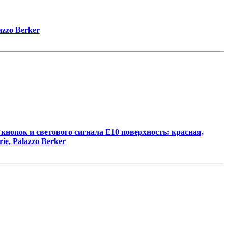
azzo Berker
опок и светового сигнала Е10 поверхность: красная,
ie, Palazzo Berker