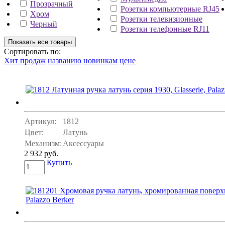
Прозрачный
Розетки компьютерные RJ45
Хром
Розетки телевизионные
Черный
Розетки телефонные RJ11
Сортировать по:
Хит продаж
названию
новинкам
цене
Артикул:
1812
Цвет:
Латунь
Механизм:
Аксессуары
2 932 руб.
Купить